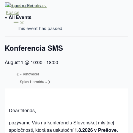
Skip
Main
Menu
to
« All Events
content
This event has passed.
Konferencia SMS
August 1 @ 10:00
-
18:00
«
Kinovečer
Splav Hornádu
»
Dear friends,
pozývame Vás na konferenciu Slovenskej misijnej
spoločnosti, ktorá sa uskutoční
1.8.2026 v Prešove.