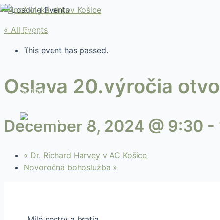
Skip
to
content
« All Events
Home
Our Story
This event has passed.
Calendar
Online
Oslava 20.výročia otv
Support
Contact
Slovenčina
December 8, 2024 @ 9:30
-
«
Dr. Richard Harvey v AC Košice
Novoročná bohoslužba
»
Milé sestry a bratia,