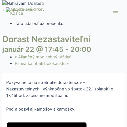
Preskočiť
Main
na
« Všetky Udalosti
Men
obsah
Táto udalosť už prebehla.
Dorast Nezastaviteľní
január 22 @ 17:45
-
20:00
«
Aliančný modlitebný týždeň
Pamiatka obetí holokaustu
»
Pozývame ťa na stretnutie dorastencov –
Nezastaviteľných- výnimočne vo štvrtok 22.1 (piatok) o
17.45hod. začíname modlitbami.
Príď a pozvi aj kamošov a kamošky.