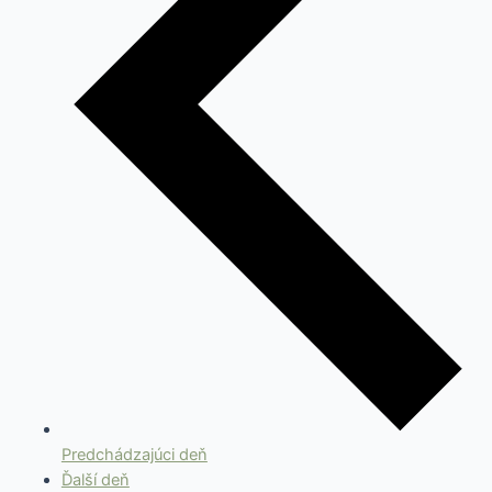
Predchádzajúci deň
Ďalší deň