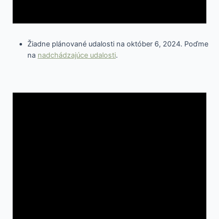
Žiadne plánované udalosti na október 6, 2024. Poďme
na
nadchádzajúce udalosti
.