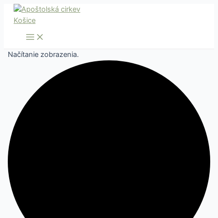
Main
Preskočiť
Menu
na
obsah
Načítanie zobrazenia.