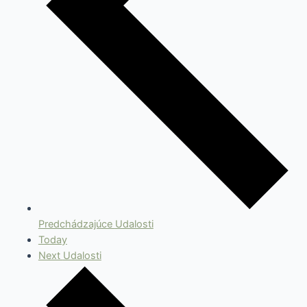
Predchádzajúce
Udalosti
Today
Next
Udalosti