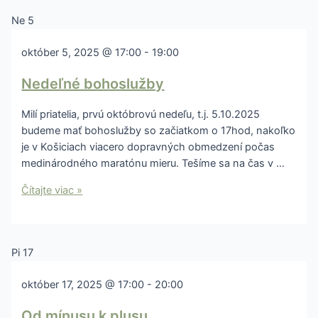
Ne
5
október 5, 2025 @ 17:00
-
19:00
Nedeľné bohoslužby
Milí priatelia, prvú októbrovú nedeľu, t.j. 5.10.2025
budeme mať bohoslužby so začiatkom o 17hod, nakoľko
je v Košiciach viacero dopravných obmedzení počas
medinárodného maratónu mieru. Tešíme sa na čas v …
Čítajte viac »
Pi
17
október 17, 2025 @ 17:00
-
20:00
Od mínusu k plusu