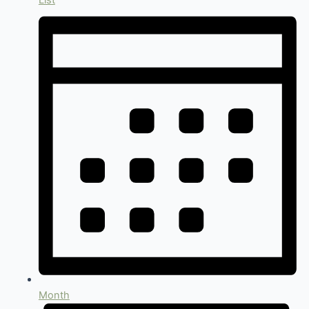
List
Month